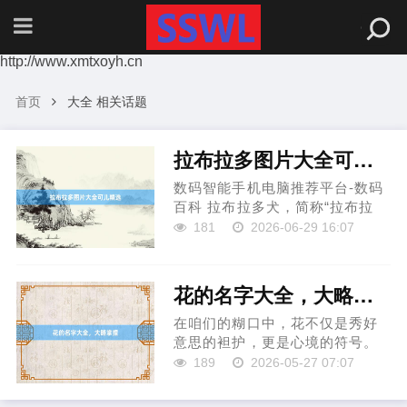
http://www.xmtxoyh.cn
首页
大全 相关话题
拉布拉多图片大全可儿精选
数码智能手机电脑推荐平台-数码
百科 拉布拉多犬，简称“拉布拉
多”鸠江区叫了个美食餐饮店，是
181
2026-06-29 16:07
天下上最受接待的犬种之一。它
们本性关爱、贤达真心，深受家
庭宠爱。除了看成职责犬或导盲
花的名字大全，大略掌捏
犬外，拉布拉多也以其可儿的...
在咱们的糊口中，花不仅是秀好
意思的袒护，更是心境的符号。
不同的花有着不同的寓意和名字
189
2026-05-27 07:07
鸠江区叫了个美食餐饮店，了解
这些花的名字不仅能增加咱们的